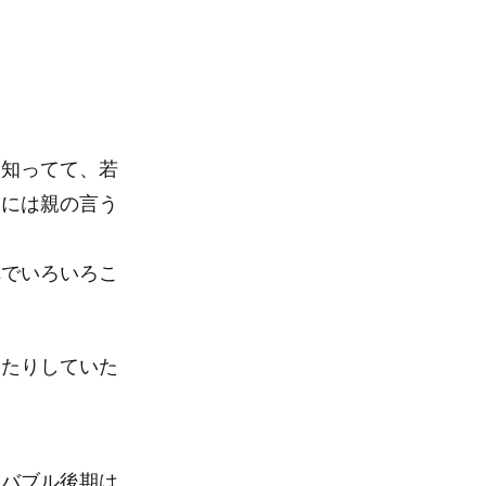
く知ってて、若
まには親の言う
れでいろいろこ
てたりしていた
、バブル後期は