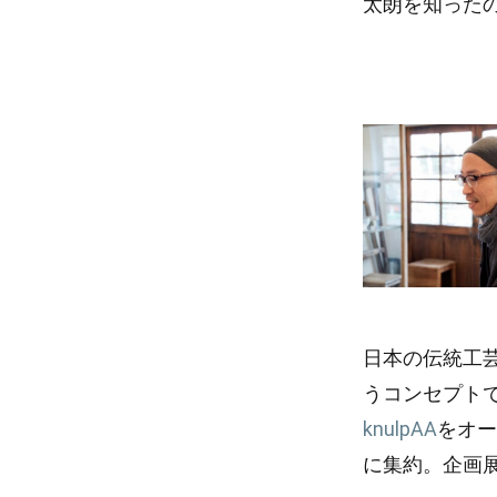
太朗を知ったの
日本の伝統工芸
うコンセプト
knulpAA
をオー
に集約。企画