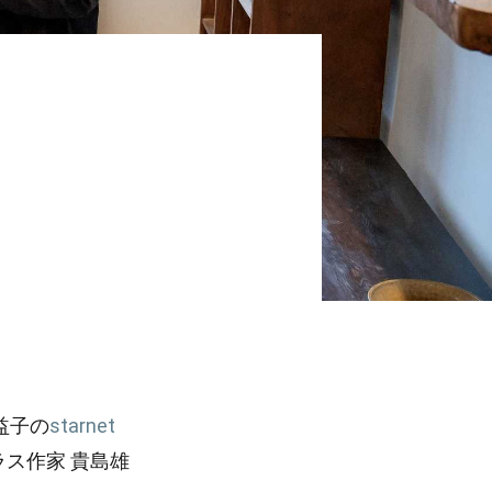
益子の
starnet
ラス作家 貴島雄