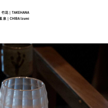
竹花｜TAKEHANA
｜CHIBA Izumi