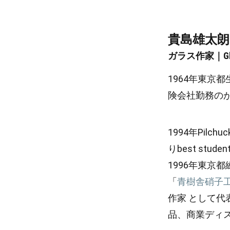
貴島雄太朗｜KI
ガラス作家｜Glas
1964年東京
険会社勤務のか
1994年Pilchuc
りbest stu
1996年東京
「
青樹舎硝子
作家 として
品、商業ディ