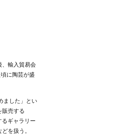
後、輸入貿易会
た頃に陶芸が盛
めました」とい
を販売する
するギャラリー
などを扱う。