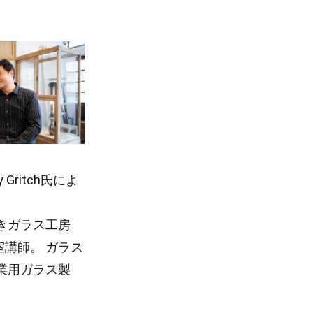
dy Gritch氏によ
きガラス工房
講師。 ガラス
業用ガラス製