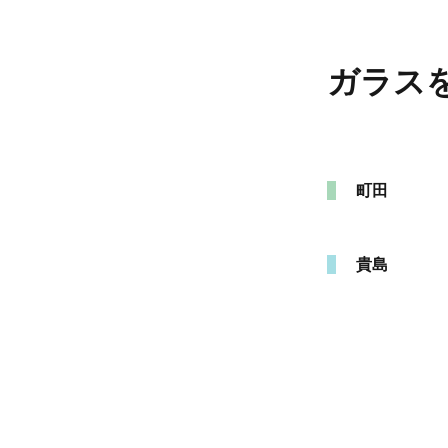
ガラス
町田
貴島