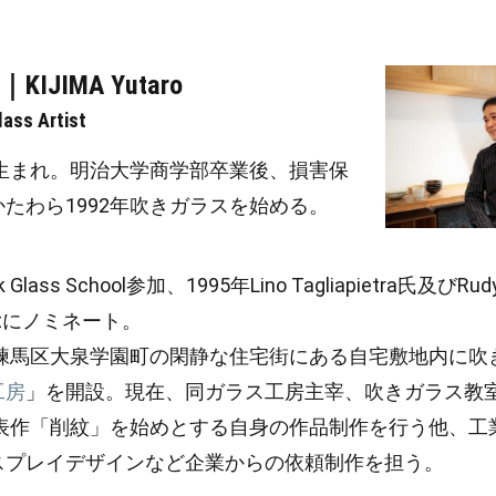
JIMA Yutaro
s Artist
都生まれ。明治大学商学部卒業後、損害保
たわら1992年吹きガラスを始める。
k Glass School参加、1995年Lino Tagliapietra氏及びRu
dentにノミネート。
都練馬区大泉学園町の閑静な住宅街にある自宅敷地内に吹
工房
」を開設。現在、同ガラス工房主宰、吹きガラス教室
代表作「削紋」を始めとする自身の作品制作を行う他、工
スプレイデザインなど企業からの依頼制作を担う。