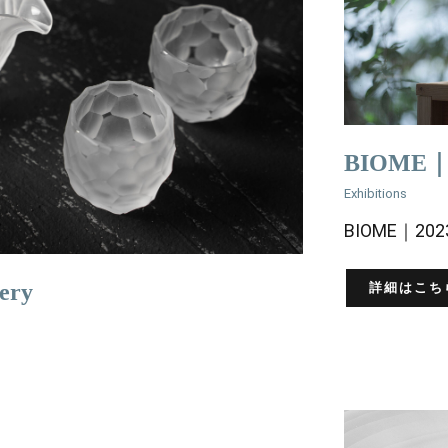
BIOME｜2
Exhibitions
BIOME｜2023
詳細はこち
ery