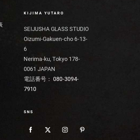
KIJIMA YUTARO
表
SEIJUSHA GLASS STUDIO
Oizumi-Gakuen-cho 6-13-
6
Nerima-ku, Tokyo 178-
0061 JAPAN
電話番号：
080-3094-
7910
SNS