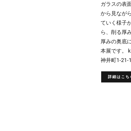
ガラスの表
から見なが
ていく様子
ら、削る厚
厚みの奥底
本展です。 kn
神井町1-21-16
詳細はこち