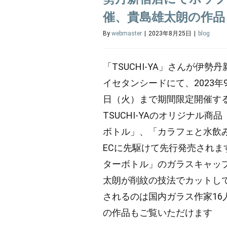
催、貴島雄太朗の作品
By
webmaster
|
2023年8月25日
|
blog
「TSUCHI-YA」さんが伊勢丹
イセタンシードにて、2023年
日（火）まで期間限定開催す
TSUCHI-YAのオリジナル
ボトル」、「カラフェと水飲み
ECに先駆けて先行発売されま
ターボトル」のガラスキャッ
太朗が削紋の技法でカットして
されるのは国内ガラス作家16
の作品もご覧いただけます