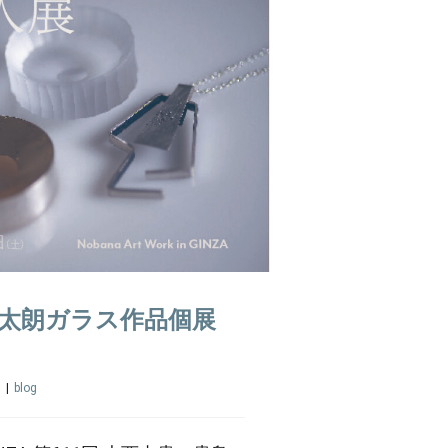
太朗ガラス作品個展
日
|
blog