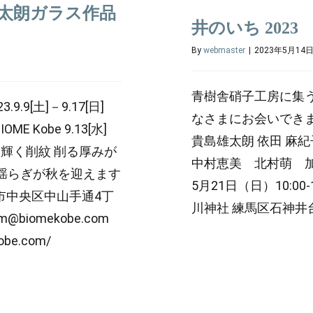
島雄太朗ガラス作品
井のいち 2023
By
webmaster
|
2023年5月14
青樹舎硝子工房に集う
.9[土]－9.17[日]
なさまにお会いでき
BIOME Kobe 9.13[水]
貴島雄太朗 依田 
く輝く削紋 削る厚みが
中村恵美 北村萌 加藤瑠
揺らぎが秋を迎えます
5月21日（日）10:00
4 神戸市中央区中山手通4丁
川神社 練馬区石神井台1
om@biomekobe.com
kobe.com/