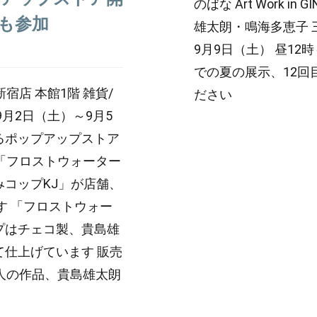
のばな Art Work in
も参加
雄太朗・鳴海多恵子 三
9月9日（土） 昼12時
での夏の展示、12回
新宿店 本館1階 雑貨/
ださい
9月2日（土）～9月5
るポップアップストア
商品「フロストウォーター
コップKJ」が店舗、
す 「フロストウォー
プはチェコ製、貴島雄
仕上げています 販売
人の作品、貴島雄太朗