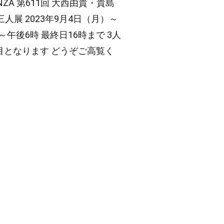
 GINZA 第611回 大西由貴・貴島
人展 2023年9月4日（月）～
～午後6時 最終日16時まで 3人
目となります どうぞご高覧く