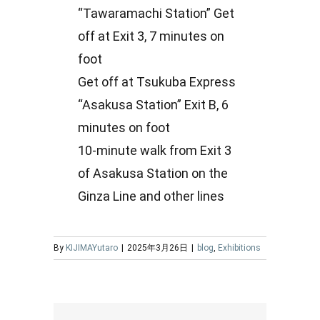
“Tawaramachi Station” Get
off at Exit 3, 7 minutes on
foot
Get off at Tsukuba Express
“Asakusa Station” Exit B, 6
minutes on foot
10-minute walk from Exit 3
of Asakusa Station on the
Ginza Line and other lines
By
KIJIMAYutaro
|
2025年3月26日
|
blog
,
Exhibitions