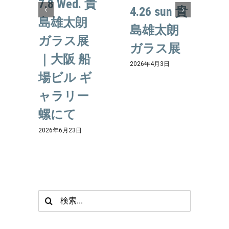
7.8 Wed. 貴
4.26 sun 貴
島雄太朗
島雄太朗
ガラス展
ガラス展
｜大阪 船
2026年4月3日
場ビル ギ
ャラリー
螺にて
2
2026年6月23日
検
索