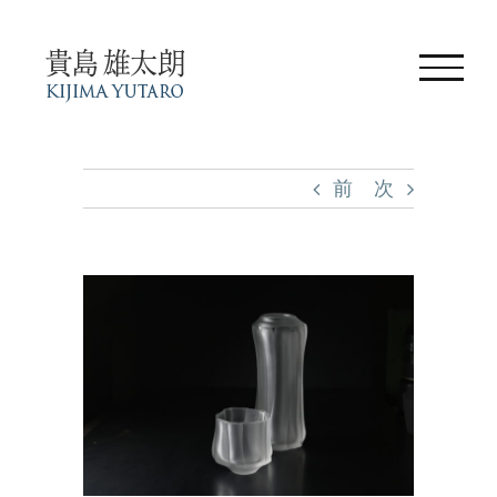
Skip
to
content
前
次
View
Larger
Image