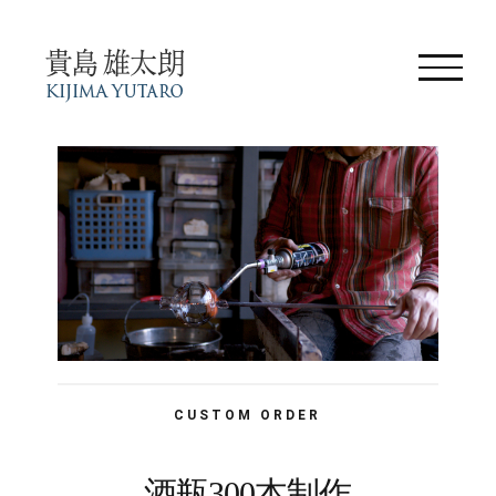
Skip
to
content
CUSTOM ORDER
酒瓶300本制作