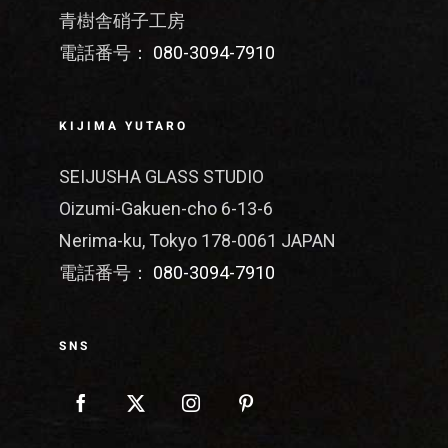
青樹舎硝子工房
電話番号：
080-3094-7910
KIJIMA YUTARO
SEIJUSHA GLASS STUDIO
Oizumi-Gakuen-cho 6-13-6
Nerima-ku, Tokyo 178-0061 JAPAN
電話番号：
080-3094-7910
SNS