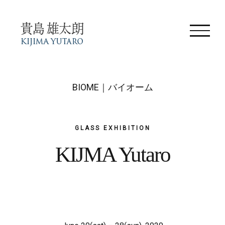
Skip
to
content
BIOME｜バイオーム
GLASS EXHIBITION
KIJMA Yutaro