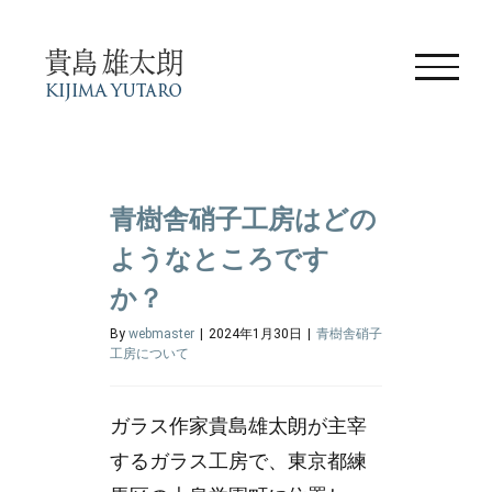
Skip
to
content
青樹舎硝子工房はどの
ようなところです
か？
By
webmaster
|
2024年1月30日
|
青樹舎硝子
工房について
ガラス作家貴島雄太朗が主宰
するガラス工房で、東京都練